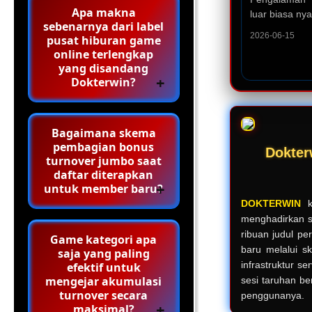
Apa makna
luar biasa ny
sebenarnya dari label
2026-06-15
pusat hiburan game
online terlengkap
yang disandang
Dokterwin?
Bagaimana skema
pembagian bonus
Dokter
turnover jumbo saat
daftar diterapkan
untuk member baru?
DOKTERWIN
menghadirkan st
ribuan judul pe
Game kategori apa
baru melalui s
saja yang paling
infrastruktur s
efektif untuk
mengejar akumulasi
sesi taruhan be
turnover secara
penggunanya.
maksimal?